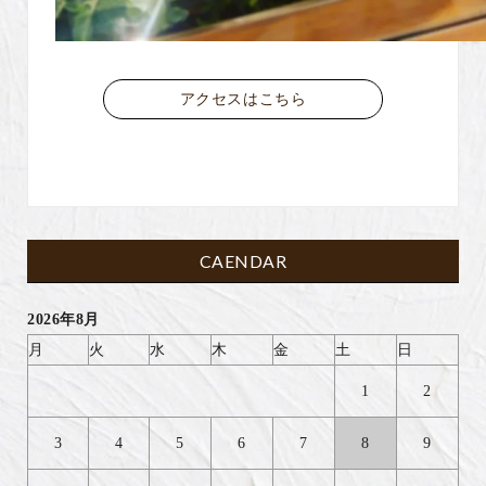
アクセスはこちら
CAENDAR
2026年8月
月
火
水
木
金
土
日
1
2
3
4
5
6
7
8
9